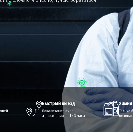
быстрый выезд
химия
вашей
Локализация очаг
Только 
а заражения за 1 - 3 часа
безопас