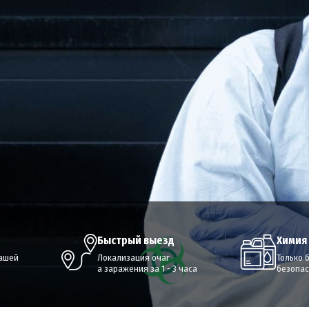
быстрый выезд
химия
вашей
Локализация очаг
Только 
а заражения за 1 - 3 часа
безопас